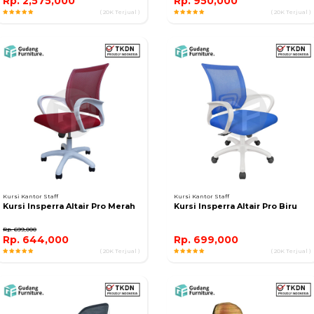
Rp. 2,575,000
Rp. 950,000
( 20K Terjual )
( 20K Terjual )
Kursi Kantor Staff
Kursi Kantor Staff
Kursi Insperra Altair Pro Merah
Kursi Insperra Altair Pro Biru
Rp. 699,000
Rp. 644,000
Rp. 699,000
( 20K Terjual )
( 20K Terjual )