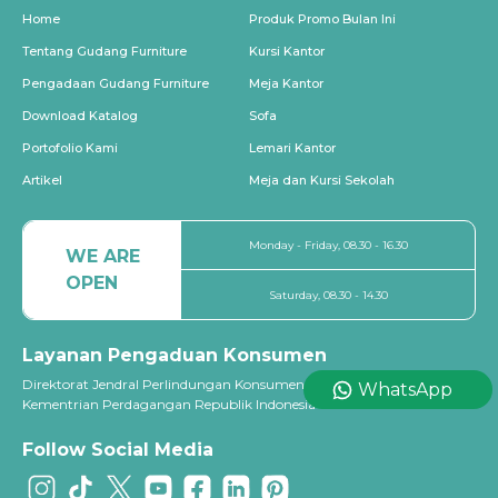
Home
Produk Promo Bulan Ini
Tentang Gudang Furniture
Kursi Kantor
Pengadaan Gudang Furniture
Meja Kantor
Download Katalog
Sofa
Portofolio Kami
Lemari Kantor
Artikel
Meja dan Kursi Sekolah
Monday - Friday, 08.30 - 16.30
WE ARE
OPEN
Saturday, 08.30 - 14.30
Layanan Pengaduan Konsumen
Direktorat Jendral Perlindungan Konsumen dan Tertib Niaga
WhatsApp
Kementrian Perdagangan Republik Indonesia
Follow Social Media