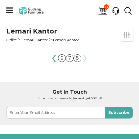
0
Lemari Kantor
>
>
Office
Lemari Kantor
Lemari Kantor
‹
›
6
7
8
Get In Touch
Subscribe our news letter and get 50% off
Subscribe