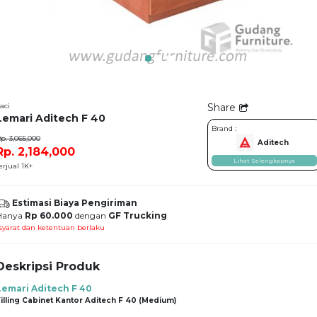
aci
Share
Lemari Aditech F 40
Brand :
p. 3,065,000
Aditech
Rp. 2,184,000
Lihat Selengkapnya
erjual 1K+
Estimasi Biaya Pengiriman
Hanya
Rp 60.000
dengan
GF Trucking
syarat dan ketentuan berlaku
Deskripsi Produk
Lemari Aditech F 40
illing Cabinet Kantor Aditech F 40 (Medium)