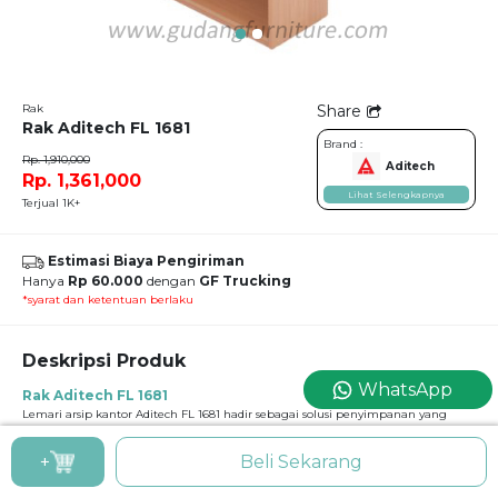
Rak
Share
Rak Aditech FL 1681
Brand :
Rp. 1,910,000
Aditech
Rp. 1,361,000
Lihat Selengkapnya
Terjual 1K+
Estimasi Biaya Pengiriman
Hanya
Rp 60.000
dengan
GF Trucking
*syarat dan ketentuan berlaku
Deskripsi Produk
WhatsApp
Rak Aditech FL 1681
Lemari arsip kantor Aditech FL 1681 hadir sebagai solusi penyimpanan yang
aman dan praktis. Dengan desain minimalis modern, lemari ini mudah
dipadukan dengan berbagai interior kantor. Material berkualitas tinggi
+
Beli Sekarang
memastikan daya tahan jangka panjang, bahkan untuk penggunaan intensif