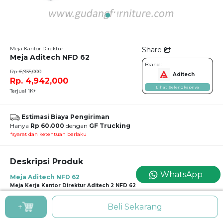
Meja Kantor Direktur
Share
Meja Aditech NFD 62
Brand :
Rp. 6,935,000
Aditech
Rp. 4,942,000
Lihat Selengkapnya
Terjual 1K+
Estimasi Biaya Pengiriman
Hanya
Rp 60.000
dengan
GF Trucking
*syarat dan ketentuan berlaku
Deskripsi Produk
WhatsApp
Meja Aditech NFD 62
Meja Kerja Kantor Direktur Aditech 2 NFD 62
Desain yang berundak-undak membuat meja modern berlapis serat kayu ini
tampak unik. Meskipun simpel, namun bisa tetap memupuskan kemonotonan
+
Beli Sekarang
desain modern.