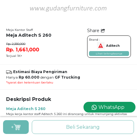
Meja Kantor Staff
Share
Meja Aditech S 260
Brand :
Rp. 2,330,000
Aditech
Rp. 1,661,000
Lihat Selengkapnya
Terjual 1K+
Estimasi Biaya Pengiriman
Hanya
Rp 60.000
dengan
GF Trucking
*syarat dan ketentuan berlaku
Deskripsi Produk
WhatsApp
Meja Aditech S 260
Meja kerja kantor staff Aditech S 260 ini dirancang untuk menunjang aktivitas
kerja harian dengan desain simpel, modern, dan fungsional. Dilengkapi 3 laci
penyimpanan di sisi samping, meja ini memudahkan penyimpanan dokumen,
+
Beli Sekarang
alat tulis, dan perlengkapan kantor agar tetap rapi dan terorganisir. Top meja
luas cocok untuk komputer, laptop, printer kecil, dan perlengkapan kerja
lainnya. Material papan berkualitas dengan finishing melamine anti gores