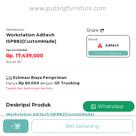
Workstation
Share
Workstation Aditech
Brand :
ISP882(CustomMade)
Aditech
Rp. 24,475,000
Lihat Selengkapnya
Rp. 17,439,000
Terjual 1K+
Estimasi Biaya Pengiriman
Hanya
Rp 60.000
dengan
GF Trucking
*syarat dan ketentuan berlaku
Deskripsi Produk
WhatsApp
Workstation Aditech ISP882(CustomMade)
Meja Partisi / Workstation Kantor / Meja Kerja Kantor Aditech ISP 882
(Custom Made)
+
Beli Sekarang
Desain modern pada workstation ini merupakan “pertemuan” antara bentuk