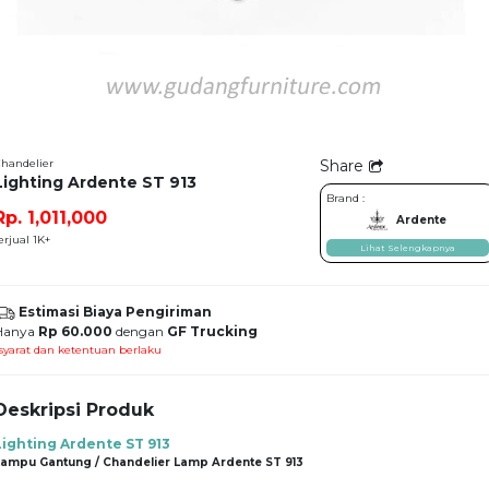
handelier
Share
Lighting Ardente ST 913
Brand :
Rp. 1,011,000
Ardente
erjual 1K+
Lihat Selengkapnya
Estimasi Biaya Pengiriman
Hanya
Rp 60.000
dengan
GF Trucking
syarat dan ketentuan berlaku
Deskripsi Produk
Lighting Ardente ST 913
Lampu Gantung / Chandelier Lamp Ardente ST 913