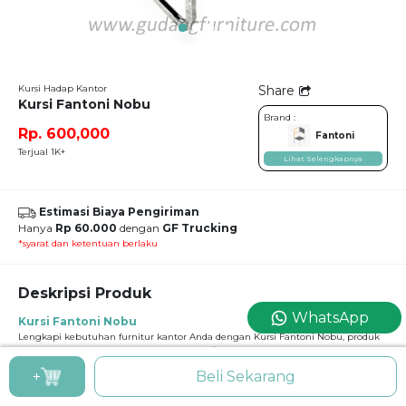
Kursi Hadap Kantor
Share
Kursi Fantoni Nobu
Brand :
Rp. 600,000
Fantoni
Terjual 1K+
Lihat Selengkapnya
Estimasi Biaya Pengiriman
Hanya
Rp 60.000
dengan
GF Trucking
*syarat dan ketentuan berlaku
Deskripsi Produk
WhatsApp
Kursi Fantoni Nobu
Lengkapi kebutuhan furnitur kantor Anda dengan Kursi Fantoni Nobu, produk
lokal berkualitas yang telah memiliki sertifikasi TKDN. Kursi hadap ini dirancang
dengan standar kualitas nasional yang ketat, menjamin durabilitas jangka
+
Beli Sekarang
panjang untuk penggunaan di instansi pemerintah maupun korporasi swasta.
Material jaring yang digunakan sangat kuat dan tidak mudah kendur,
dipadukan dengan dudukan busa empuk yang memberikan kenyamanan