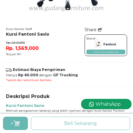
Kursi Kantor Staff
Share
Kursi Fantoni Savio
Brand :
Rp. 2,540,000
Fantoni
Rp. 1,569,000
Lihat Selengkapnya
Terjual 1K+
Estimasi Biaya Pengiriman
Hanya
Rp 60.000
dengan
GF Trucking
*syarat dan ketentuan berlaku
Deskripsi Produk
WhatsApp
Kursi Fantoni Savio
Nikmati pengalaman bekerja yang lebih nyaman dengan kursi kantor Fantoni
Savio. Sandaran mesh anti panas membantu menjaga tubuh tetap adem
sehingga nyaman digunakan sepanjang hari. Dudukan empuk dan desain
+
Beli Sekarang
ergonomis membantu menjaga postur tubuh tetap baik saat bekerja. Sistem
roda fleksibel dan putar 360° membuat aktivitas kerja lebih praktis dan efisien.
Cocok untuk kantor perusahaan maupun home office minimalis.