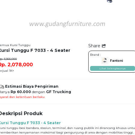
emua Kursi Tunggu
Share
Kursi Tunggu F 7033 - 4 Seater
Brand :
p. 3,365,000
Fantoni
Rp. 2,078,000
Lihat Selengkapnya
erjual 1K+
Estimasi Biaya Pengiriman
Hanya
Rp 60.000
dengan
GF Trucking
syarat dan ketentuan berlaku
Deskripsi Produk
Kursi Tunggu F 7033 - 4 Seater
ursi tunggu besi bandara, stasiun, terminal, dan ruang publik ini dirancang khusus unt
emberikan kenyamanan maksimal bagi pengunjung di area dengan mobilitas tinggi.