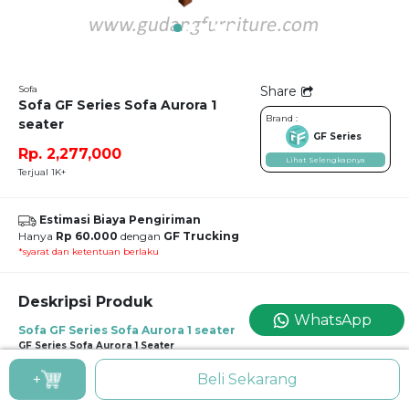
Sofa
Share
Sofa GF Series Sofa Aurora 1
Brand :
seater
GF Series
Rp. 2,277,000
Lihat Selengkapnya
Terjual 1K+
Estimasi Biaya Pengiriman
Hanya
Rp 60.000
dengan
GF Trucking
*syarat dan ketentuan berlaku
Deskripsi Produk
WhatsApp
Sofa GF Series Sofa Aurora 1 seater
GF Series Sofa Aurora 1 Seater
Desain yang ramping dari sofa berangka kayu solid ini cocok untuk menghiasi
+
Beli Sekarang
ruangan minimalis yang mungil, agar tidak memberikan efek penuh pada
ruangan.