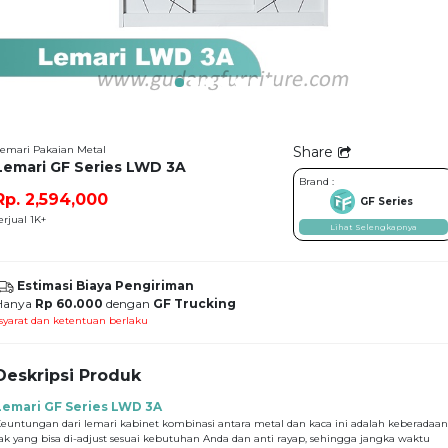
emari Pakaian Metal
Share
Lemari GF Series LWD 3A
Brand :
Rp. 2,594,000
GF Series
erjual 1K+
Lihat Selengkapnya
Estimasi Biaya Pengiriman
Hanya
Rp 60.000
dengan
GF Trucking
syarat dan ketentuan berlaku
Deskripsi Produk
Lemari GF Series LWD 3A
euntungan dari lemari kabinet kombinasi antara metal dan kaca ini adalah keberadaan
ak yang bisa di-adjust sesuai kebutuhan Anda dan anti rayap, sehingga jangka waktu