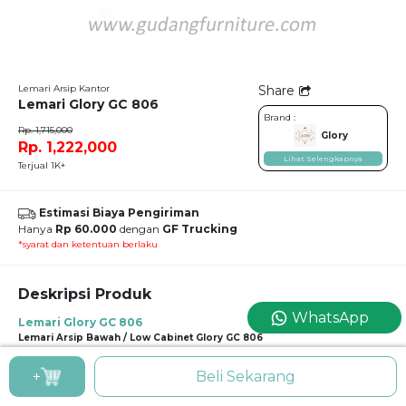
Lemari Arsip Kantor
Share
Lemari Glory GC 806
Brand :
Rp. 1,715,000
Glory
Rp. 1,222,000
Lihat Selengkapnya
Terjual 1K+
Estimasi Biaya Pengiriman
Hanya
Rp 60.000
dengan
GF Trucking
*syarat dan ketentuan berlaku
Deskripsi Produk
WhatsApp
Lemari Glory GC 806
Lemari Arsip Bawah / Low Cabinet Glory GC 806
Material MFC (Melamine Face Chipboard) ini merupakan salah satu material
+
Beli Sekarang
andalan dari Glory yang tahan banting, kokoh, namun tetap menghadirkan
kesan yang elegan, seperti pada lemari arsip bawah Glory ini.