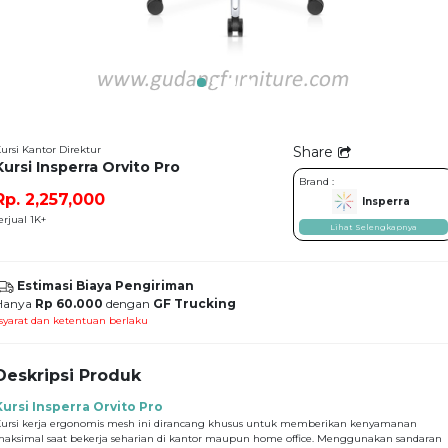
ursi Kantor Direktur
Share
Kursi Insperra Orvito Pro
Brand :
Rp. 2,257,000
Insperra
erjual 1K+
Lihat Selengkapnya
Estimasi Biaya Pengiriman
Hanya
Rp 60.000
dengan
GF Trucking
syarat dan ketentuan berlaku
Deskripsi Produk
Kursi Insperra Orvito Pro
ursi kerja ergonomis mesh ini dirancang khusus untuk memberikan kenyamanan
aksimal saat bekerja seharian di kantor maupun home office. Menggunakan sandaran