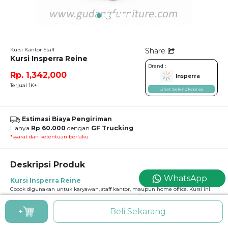
Kursi Kantor Staff
Share
Kursi Insperra Reine
Brand :
Rp. 1,342,000
Insperra
Terjual 1K+
Lihat Selengkapnya
Estimasi Biaya Pengiriman
Hanya
Rp 60.000
dengan
GF Trucking
*syarat dan ketentuan berlaku
Deskripsi Produk
WhatsApp
Kursi Insperra Reine
Cocok digunakan untuk karyawan, staff kantor, maupun home office. Kursi ini
dilengkapi pengaturan tinggi dudukan, headrest fleksibel, dan sandaran lengan
ergonomis. Desain modern memberikan tampilan profesional pada ruang kerja.
+
Beli Sekarang
Sebagai produk TKDN, kursi ini menawarkan kualitas material yang kokoh dan
desain ergonomis modern.