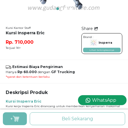
Kursi Kantor Staff
Share
Kursi Insperra Eric
Brand :
Rp. 710,000
Insperra
Terjual 1K+
Lihat Selengkapnya
Estimasi Biaya Pengiriman
Hanya
Rp 60.000
dengan
GF Trucking
*syarat dan ketentuan berlaku
Deskripsi Produk
WhatsApp
Kursi Insperra Eric
Kursi kerja Insperra Eric dirancang untuk memberikan kenyamanan maksimal
saat bekerja dalam waktu lama. Sandaran berbahan jaring berkualitas
membantu sirkulasi udara tetap lancar, sementara armrest flipable dapat dilipat
+
Beli Sekarang
ke atas agar kursi mudah disimpan di bawah meja, memberikan fleksibilitas
lebih, memungkinkan pengguna bergerak bebas atau menghemat ruang saat
kursi tidak digunakan.