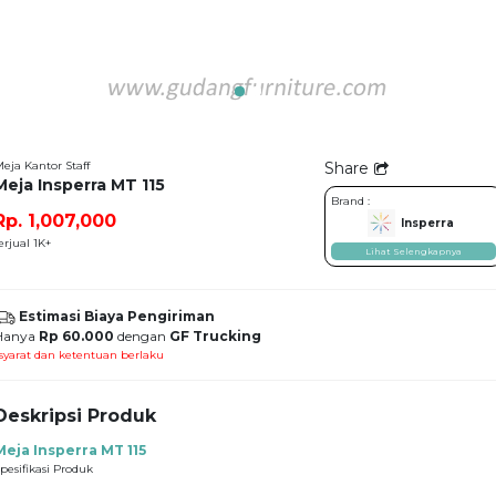
eja Kantor Staff
Share
Meja Insperra MT 115
Brand :
Rp. 1,007,000
Insperra
erjual 1K+
Lihat Selengkapnya
Estimasi Biaya Pengiriman
Hanya
Rp 60.000
dengan
GF Trucking
syarat dan ketentuan berlaku
Deskripsi Produk
Meja Insperra MT 115
pesifikasi Produk