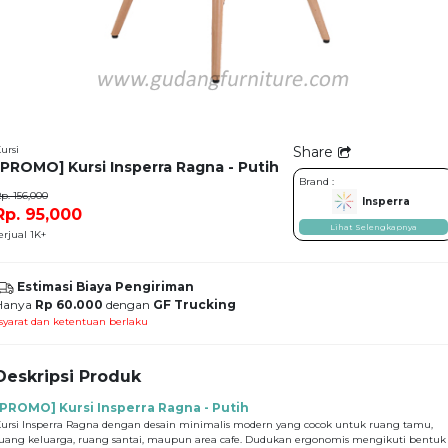
ursi
Share
[PROMO] Kursi Insperra Ragna - Putih
Brand :
p. 156,000
Insperra
Rp. 95,000
Lihat Selengkapnya
erjual 1K+
Estimasi Biaya Pengiriman
Hanya
Rp 60.000
dengan
GF Trucking
syarat dan ketentuan berlaku
Deskripsi Produk
[PROMO] Kursi Insperra Ragna - Putih
ursi Insperra Ragna dengan desain minimalis modern yang cocok untuk ruang tamu,
uang keluarga, ruang santai, maupun area cafe. Dudukan ergonomis mengikuti bentuk