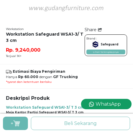
Workstation
Share
Workstation Safeguard WSA1-3/ T
Brand :
3 cm
Safeguard
Rp. 9,240,000
Lihat Selengkapnya
Terjual 1K+
Estimasi Biaya Pengiriman
Hanya
Rp 60.000
dengan
GF Trucking
*syarat dan ketentuan berlaku
Deskripsi Produk
WhatsApp
Workstation Safeguard WSA1-3/ T 3 cm
Meja Kantor Partisi Safeguard WSA1-3/ T 3 cm
Kebutuhan setiap pekerja itu berbeda-beda, tergantung dari jenis
+
Beli Sekarang
pekerjaannya, jabatannya, bahkan proses bekerja yang ia tempuh. Oleh karena
itu, eksistensi furniture custom pada workstation untuk 3 orang ini bisa menjadi