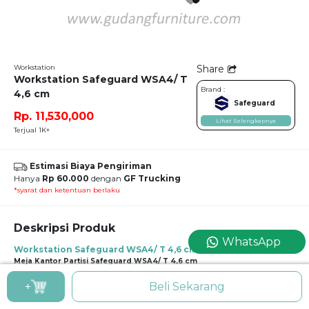
Workstation
Share
Workstation Safeguard WSA4/ T
Brand :
4,6 cm
Safeguard
Rp. 11,530,000
Lihat Selengkapnya
Terjual 1K+
Estimasi Biaya Pengiriman
Hanya
Rp 60.000
dengan
GF Trucking
*syarat dan ketentuan berlaku
Deskripsi Produk
WhatsApp
Workstation Safeguard WSA4/ T 4,6 cm
Meja Kantor Partisi Safeguard WSA4/ T 4,6 cm
Empat meja berhadapan yang disekat oleh partisi masif ini merupakan
+
Beli Sekarang
workstation yang tepat bagi para pekerja yang memerlukan konsentrasi tingkat
tinggi, seperti profesi akuntan, manajemen, atau beberapa profesi lainnya.