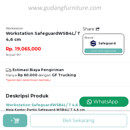
Workstation
Share
Workstation SafeguardWSB4L/ T
Brand :
4,6 cm
Safeguard
Rp. 19,065,000
Lihat Selengkapnya
Terjual 1K+
Estimasi Biaya Pengiriman
Hanya
Rp 60.000
dengan
GF Trucking
*syarat dan ketentuan berlaku
Deskripsi Produk
WhatsApp
Workstation SafeguardWSB4L/ T 4,6 cm
Meja Kantor Partisi Safeguard WSB4L/ T 4,6 cm
Konsentrasi dan fokus merupakan salah satu hal yang dibutuhkan dalam
+
Beli Sekarang
beberapa perusahaan, oleh karena itu, sistem “bilik” kerja dengan partisi yang
mumpuni merupakan desain yang sesuai bagi karakter perusahaan tersebut.