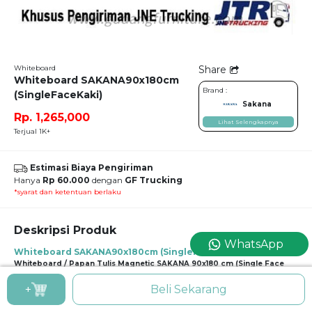
Whiteboard
Share
Whiteboard SAKANA90x180cm
Brand :
(SingleFaceKaki)
Sakana
Rp. 1,265,000
Lihat Selengkapnya
Terjual 1K+
Estimasi Biaya Pengiriman
Hanya
Rp 60.000
dengan
GF Trucking
*syarat dan ketentuan berlaku
Deskripsi Produk
WhatsApp
Whiteboard SAKANA90x180cm (SingleFaceKaki)
Whiteboard / Papan Tulis Magnetic SAKANA 90x180 cm (Single Face
Kaki)
+
Beli Sekarang
Spesifikasi :