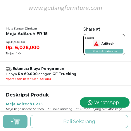
Meja Kantor Direktur
Share
Meja Aditech FR 15
Brand :
Rp. 8,460,000
Aditech
Rp. 6,028,000
Lihat Selengkapnya
Terjual 1K+
Estimasi Biaya Pengiriman
Hanya
Rp 60.000
dengan
GF Trucking
*syarat dan ketentuan berlaku
Deskripsi Produk
WhatsApp
Meja Aditech FR 15
Meja kerja kantor Aditech FR 15 ini dirancang untuk menunjang aktivitas kerja
dengan maksimal. Dengan ukuran yang luas, meja ini memberikan ruang kerja
yang lega untuk berbagai kebutuhan, mulai dari penggunaan komputer
+
Beli Sekarang
hingga penyusunan dokumen penting. Material berkualitas tinggi serta
finishing rapi menjadikan meja ini tahan lama dan mudah dirawat. Desainnya
yang profesional memberikan kesan percaya diri dalam bekerja.