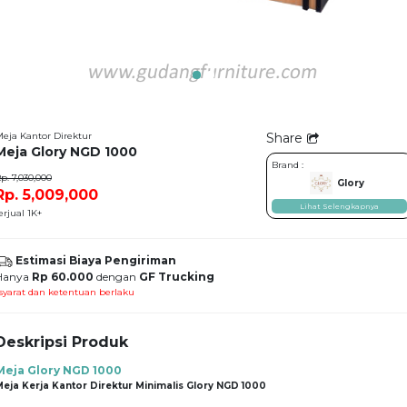
eja Kantor Direktur
Share
Meja Glory NGD 1000
Brand :
p. 7,030,000
Glory
Rp. 5,009,000
Lihat Selengkapnya
erjual 1K+
Estimasi Biaya Pengiriman
Hanya
Rp 60.000
dengan
GF Trucking
syarat dan ketentuan berlaku
Deskripsi Produk
Meja Glory NGD 1000
eja Kerja Kantor Direktur Minimalis Glory NGD 1000