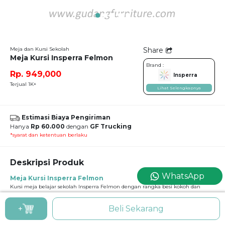
Meja dan Kursi Sekolah
Share
Meja Kursi Insperra Felmon
Brand :
Rp. 949,000
Insperra
Terjual 1K+
Lihat Selengkapnya
Estimasi Biaya Pengiriman
Hanya
Rp 60.000
dengan
GF Trucking
*syarat dan ketentuan berlaku
Deskripsi Produk
WhatsApp
Meja Kursi Insperra Felmon
Kursi meja belajar sekolah Insperra Felmon dengan rangka besi kokoh dan
permukaan meja rapi. Cocok digunakan untuk ruang kelas SD, SMP, hingga
SMA dengan pemakaian harian yang erstandar TKDN. Dengan desain standar
+
Beli Sekarang
pendidikan nyaman digunakan untuk belajar dan mendukung posisi duduk
yang stabil di ruang kelas.