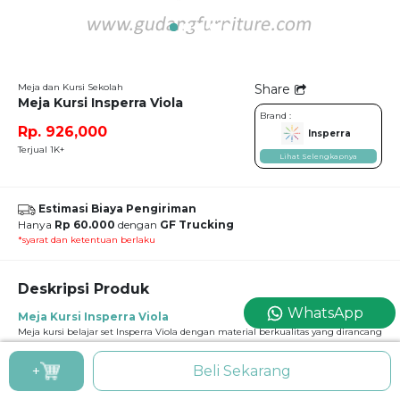
Meja dan Kursi Sekolah
Share
Meja Kursi Insperra Viola
Brand :
Rp. 926,000
Insperra
Terjual 1K+
Lihat Selengkapnya
Estimasi Biaya Pengiriman
Hanya
Rp 60.000
dengan
GF Trucking
*syarat dan ketentuan berlaku
Deskripsi Produk
WhatsApp
Meja Kursi Insperra Viola
Meja kursi belajar set Insperra Viola dengan material berkualitas yang dirancang
untuk pemakaian jangka panjang. Rangka stabil dan permukaan meja mudah
dibersihkan, ideal untuk digunakan di ruang kelas SD, SMP, hingga SMA.
+
Beli Sekarang
Memberikan kenyamanan belajar sekaligus menciptakan suasana kelas yang
tertib dan rapi.