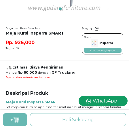
Meja dan Kursi Sekolah
Share
Meja Kursi Insperra SMART
Brand :
Rp. 926,000
Insperra
Terjual 1K+
Lihat Selengkapnya
Estimasi Biaya Pengiriman
Hanya
Rp 60.000
dengan
GF Trucking
*syarat dan ketentuan berlaku
Deskripsi Produk
WhatsApp
Meja Kursi Insperra SMART
Set meja dan kursi belajar Insperra Smart ini dibuat mengikuti standar furnitur
pendidikan dengan tinggi yang proporsional untuk anak sekolah. Desainnya
sederhana namun fungsional, membantu anak fokus belajar, menulis, dan
+
Beli Sekarang
membaca dengan postur tubuh yang lebih baik..
Spesifikasi Produk :