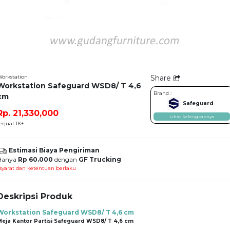
orkstation
Share
Workstation Safeguard WSD8/ T 4,6
Brand :
cm
Safeguard
Rp. 21,330,000
Lihat Selengkapnya
erjual 1K+
Estimasi Biaya Pengiriman
Hanya
Rp 60.000
dengan
GF Trucking
syarat dan ketentuan berlaku
Deskripsi Produk
Workstation Safeguard WSD8/ T 4,6 cm
Meja Kantor Partisi Safeguard WSD8/ T 4,6 cm