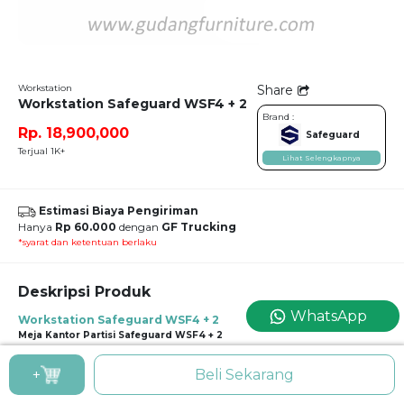
Workstation
Share
Workstation Safeguard WSF4 + 2
Brand :
Rp. 18,900,000
Safeguard
Terjual 1K+
Lihat Selengkapnya
Estimasi Biaya Pengiriman
Hanya
Rp 60.000
dengan
GF Trucking
*syarat dan ketentuan berlaku
Deskripsi Produk
WhatsApp
Workstation Safeguard WSF4 + 2
Meja Kantor Partisi Safeguard WSF4 + 2
Partisi kaca yang membatasi setiap meja kerja menjadi karakter khas dari
+
Beli Sekarang
workstation ini, sehingga konsentrasi tetap terjaga, namun pandangan yang
tetap terasa lapang dan nyaman pun bisa terasa.