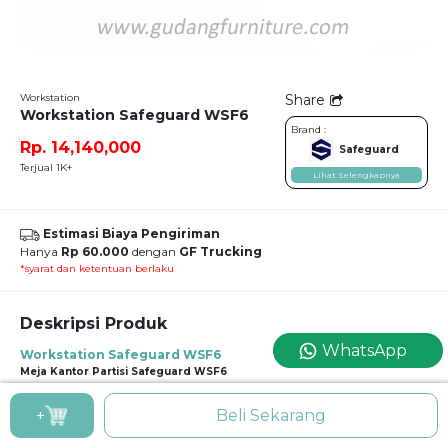
Workstation
Share
Workstation Safeguard WSF6
Brand :
Rp. 14,140,000
Safeguard
Terjual 1K+
Lihat Selengkapnya
Estimasi Biaya Pengiriman
Hanya
Rp 60.000
dengan
GF Trucking
*syarat dan ketentuan berlaku
Deskripsi Produk
WhatsApp
Workstation Safeguard WSF6
Meja Kantor Partisi Safeguard WSF6
Meskipun Anda memiliki konsep open plan bagi area kerja Anda, partisi
+
Beli Sekarang
setengah yang hanya membatasi area depan meja kerja ini bisa menjadi solusi
bagi kantor Anda, agar konsentrasi tetap terjaga.