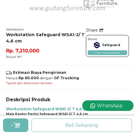
Workstation
Share
Workstation Safeguard WSA1-2/ T
Brand :
4,6 cm
Safeguard
Rp. 7,210,000
Lihat Selengkapnya
Terjual 1K+
Estimasi Biaya Pengiriman
Hanya
Rp 60.000
dengan
GF Trucking
*syarat dan ketentuan berlaku
Deskripsi Produk
WhatsApp
Workstation Safeguard WSA1-2/ T 4,6 cm
Meja Kantor Partisi Safeguard WSA1-2/ T 4,6 cm
Penggunaan pemakaian material fabric ke dalam sebuah ruangan kantor
+
Beli Sekarang
menghadirkan kesan hangat, akrab, namun tetap tak menghilangkan nuansa
formal yang terlihat di dalamnya, seperti pada area workstation untuk 2 orang