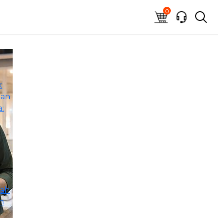
0
k
dan
:
l
dah
h