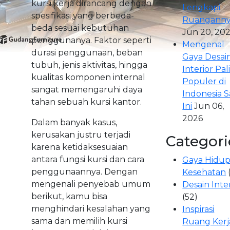
kursi kerja dirancang dengan
Lengkapi
spesifikasi yang berbeda-
Ruangann
beda sesuai kebutuhan
Jun 20, 20
penggunanya. Faktor seperti
Mengenal
durasi penggunaan, beban
Gaya Desai
tubuh, jenis aktivitas, hingga
Interior Pal
kualitas komponen internal
Populer di
sangat memengaruhi daya
Indonesia S
tahan sebuah kursi kantor.
Ini
Jun 06,
2026
Dalam banyak kasus,
kerusakan justru terjadi
Categori
karena ketidaksesuaian
antara fungsi kursi dan cara
Gaya Hidup
penggunaannya. Dengan
Kesehatan
mengenali penyebab umum
Desain Inte
berikut, kamu bisa
(52)
menghindari kesalahan yang
Inspirasi
sama dan memilih kursi
Ruang Kerj