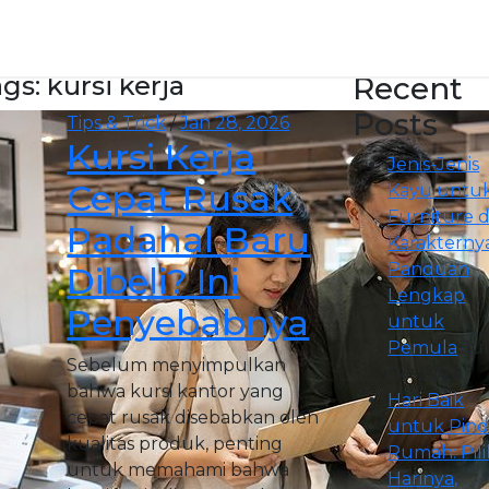
gs: kursi kerja
Recent
Posts
Tips & Trick
/
Jan 28, 2026
Kursi Kerja
Jenis-Jenis
Cepat Rusak
Kayu untu
Furniture 
Padahal Baru
Karakternya
Panduan
Dibeli? Ini
Lengkap
Penyebabnya
untuk
Pemula
Ju
Sebelum menyimpulkan
04, 2026
bahwa kursi kantor yang
Hari Baik
cepat rusak disebabkan oleh
untuk Pin
kualitas produk, penting
Rumah: Pili
untuk memahami bahwa
Harinya,