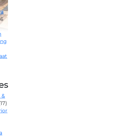
ya
26
n
ing
aat
es
 &
(17)
rior
a